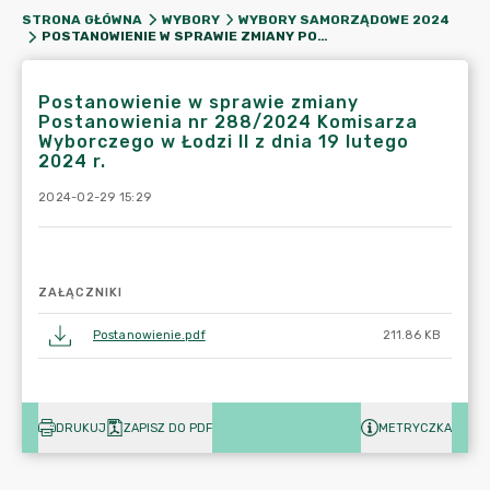
STRONA GŁÓWNA
WYBORY
WYBORY SAMORZĄDOWE 2024
POSTANOWIENIE W SPRAWIE ZMIANY POSTANOWIENIA NR 288/2024 KOMISARZA WYBORCZEGO W ŁODZI II Z DNIA 19 LUTEGO 2024 R.
Postanowienie w sprawie zmiany
Postanowienia nr 288/2024 Komisarza
Wyborczego w Łodzi II z dnia 19 lutego
2024 r.
2024-02-29 15:29
ZAŁĄCZNIKI
Postanowienie.pdf
211.86 KB
DRUKUJ
ZAPISZ DO PDF
METRYCZKA