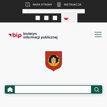
MAPA STRONY
INSTRUKCJA
KONTRAST DLA OSÓB SŁABOWIDZĄCYCH
PL
biuletyn
informacji publicznej